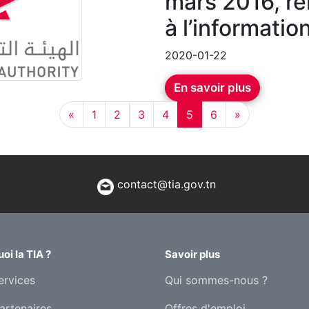
mars 2016, rel
à l’informatio
2020-01-22
En savoir plus
«
1
2
3
4
5
6
»
contact@tia.gov.tn
oi la TIA ?
Savoir plus
ervices
Qui sommes-nous ?
artenaires
Offres d'emploi