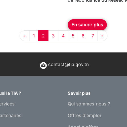
de redondance du Réseau 
En savoir plus
«
1
2
3
4
5
6
7
»
contact@tia.gov.tn
oi la TIA ?
Savoir plus
ervices
Qui sommes-nous ?
artenaires
Offres d'emploi