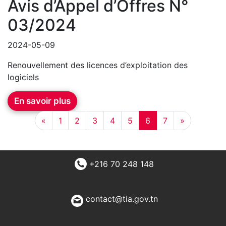
Avis d’Appel d’Offres N°
03/2024
2024-05-09
Renouvellement des licences d’exploitation des
logiciels
En savoir plus
«
1
2
3
4
5
6
7
»
+216 70 248 148
contact@tia.gov.tn