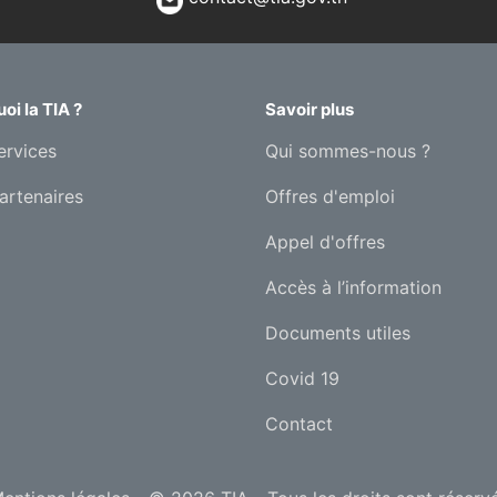
oi la TIA ?
Savoir plus
ervices
Qui sommes-nous ?
artenaires
Offres d'emploi
Appel d'offres
Accès à l’information
Documents utiles
Covid 19
Contact