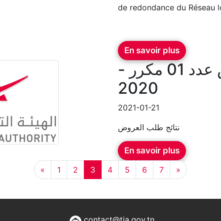
de redondance du Réseau 
En savoir plus
نتيجة طلب العروض عدد 01 مكرر -
2020
2021-01-21
نتائج طلب العروض
En savoir plus
«
1
2
3
4
5
6
7
»
contact@tia.gov.tn