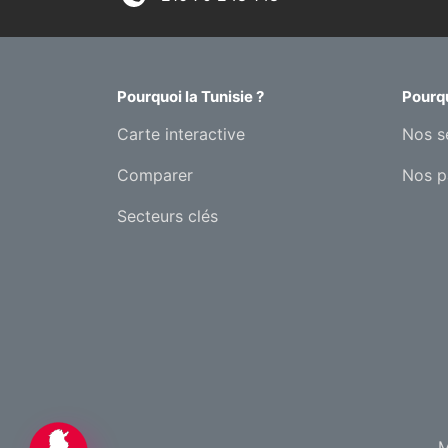
Pourquoi la Tunisie ?
Pourqu
Carte interactive
Nos s
Comparer
Nos p
Secteurs clés
M