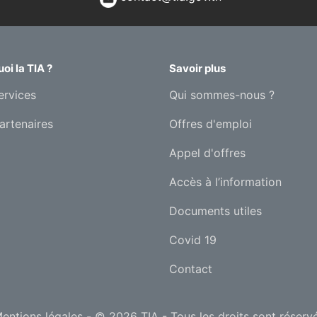
oi la TIA ?
Savoir plus
ervices
Qui sommes-nous ?
artenaires
Offres d'emploi
Appel d'offres
Accès à l’information
Documents utiles
Covid 19
Contact
entions légales
- © 2026 TIA - Tous les droits sont réserv