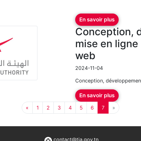
En savoir plus
Conception, 
mise en ligne
web
2024-11-04
Conception, développement 
En savoir plus
«
1
2
3
4
5
6
7
»
contact@tia.gov.tn