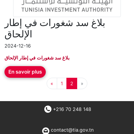
بلاغ سد شغورات في إطار
الإلحاق
2024-12-16
بلاغ سد شغورات في إطار الإلحاق
En savoir plus
«
1
2
»
+216 70 248 148
contact@tia.gov.tn