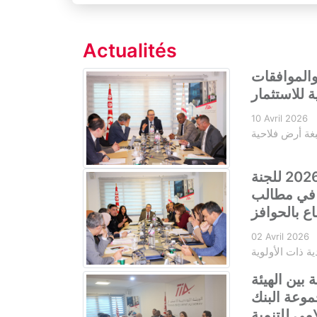
Actualités
والموافقات
ة للاستثمار
10 Avril 2026
غة أرض فلاحية
الجلسة الثانية لسنة 2026 للجنة
ر في مطالب
فاع بالحوافز
02 Avril 2026
ة ذات الأولوية
 بين الهيئة
موعة البنك
امي للتنمية