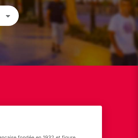
nçaise fondée en 1932 et figure