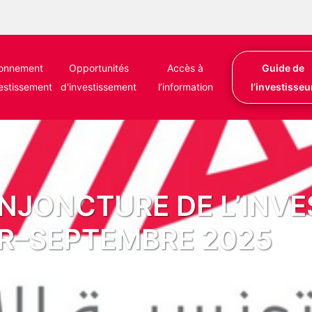
ronnement
Opportunités
Accès à
Guide de
vestissement
d'investissement
l’information
l’investisseu
ONJONCTURE DE L’INV
ER–SEPTEMBRE 2025