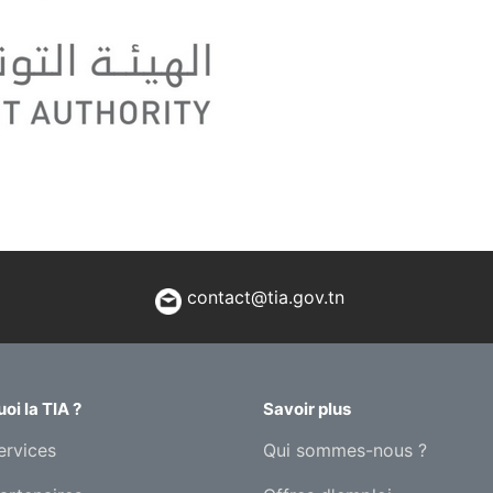
contact@tia.gov.tn
oi la TIA ?
Savoir plus
ervices
Qui sommes-nous ?