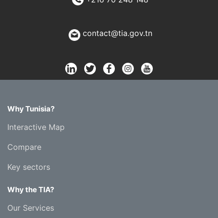
contact@tia.gov.tn
Why Tunisia?
Interactive Map
Compare
Key sectors
Why the TIA?
Our Services