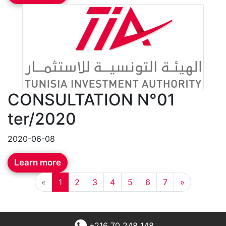
CONSULTATION N°01
ter/2020
2020-06-08
Learn more
«
1
2
3
4
5
6
7
»
+216 70 248 148